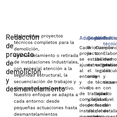
Redacción
Elaboramos proyectos
Adaptabilidad
Seguridad
Normativ
Preci
técnicos completos para la
técni
de
Cada
Priorizamos
Cumplim
demolición,
proyecto
proyecto
la
con
Elabo
desmantelamiento o retirada
se
estabilidad
las
memor
de
de instalaciones industriales,
ajusta
estructural,
exigencia
planos
con especial atención a la
demolición
al
el
legales
cálcul
seguridad estructural, la
entorno
orden
y
y
y
secuenciación de trabajos y
y
de
técnicas
secue
desmantelamiento
nivel
los
en
con
el cumplimiento normativo.
de
trabajos
todas
alto
Nuestro enfoque se adapta a
complejidad,
y la
las
nivel
cada entorno: desde
desde
protección
fases
de
pequeñas actuaciones hasta
instalaciones
del
del
detall
desmantelamientos
menores
entorno.
document