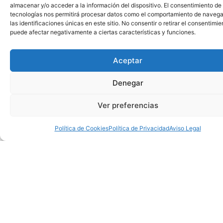
almacenar y/o acceder a la información del dispositivo. El consentimiento de
tecnologías nos permitirá procesar datos como el comportamiento de navega
las identificaciones únicas en este sitio. No consentir o retirar el consentimie
puede afectar negativamente a ciertas características y funciones.
Aceptar
Denegar
Ver preferencias
Política de Cookies
Política de Privacidad
Aviso Legal
Dirección
Asumimos la dirección y
Supervisión
Responsabilid
Prevenció
Cumpl
seguimiento técnico de
técnica
Técnica,
Control
Aplicamos
Nos
obra, incluyendo tanto la
Dirección
total
Asumimos
medidas
asegu
Dirección Facultativa
del
el
eficaces
de
Facultativa
como la Coordinación de
desarrollo
rol
para
que
Seguridad y Salud.
y
de
de
eliminar
todo
Supervisamos que la
la
Dirección
o
se